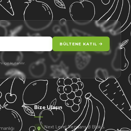
BÜLTENE KATIL
için kullanılır.
Bize Ulaşın
Next Level Rezidans B Blok 5.
manlığı