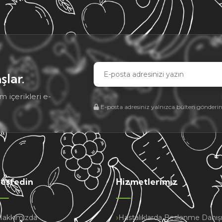
E-
şlar.
posta
m içerikleri e-
adresiniz
E-posta adresiniz yalnızca bülten gönderimi 
eşfedin
Hizmetlerimiz
Hakkımızda
Hastalıklarda Beslenme Danış