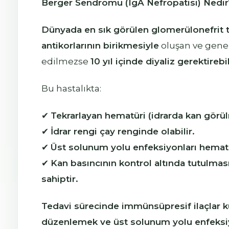
Berger Sendromu (IgA Nefropatisi) Nedir
Dünyada en sık görülen glomerülonefrit t
antikorlarının birikmesiyle
oluşan ve genell
edilmezse
10 yıl içinde diyaliz gerektirebil
Bu hastalıkta:
✔
Tekrarlayan hematüri (idrarda kan görül
✔
İdrar rengi çay renginde olabilir.
✔
Üst solunum yolu enfeksiyonları hematüri
✔
Kan basıncının kontrol altında tutulmas
sahiptir.
Tedavi sürecinde immünsüpresif ilaçlar kull
düzenlemek ve üst solunum yolu enfeksiyon