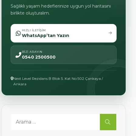
Sağlıklı yaşam hedeflerinize uygun yol haritasını
birlikte oluşturalım.
HIZLI ILETIŞIM
WhatsApp’tan Yazın
BIZI ARAYIN
0540 2500500
Next Level Rezidans B Blok 5. Kat No:502 Çankaya /
Ankara
Search for:
ARA