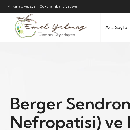
Ankara diyetisyen, Çukurambar diyetisyen
Ana Sayfa
Berger Sendro
Nefropatisi) ve