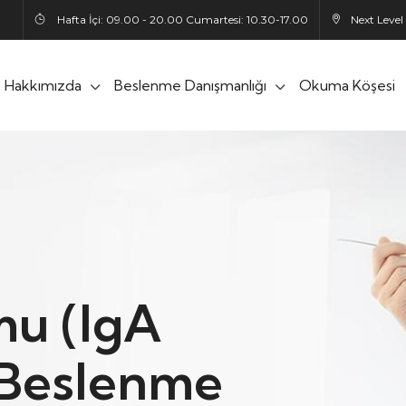
Hafta İçi: 09.00 - 20.00 Cumartesi: 10.30-17.00
Next Level
Hakkımızda
Beslenme Danışmanlığı
Okuma Köşesi
mu (IgA
 Beslenme