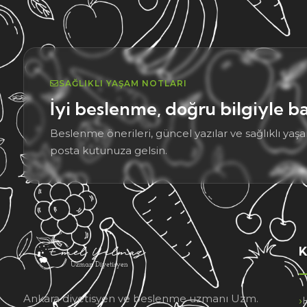
SAĞLIKLI YAŞAM NOTLARI
İyi beslenme, doğru bilgiyle ba
Beslenme önerileri, güncel yazılar ve sağlıklı yaşa
posta kutunuza gelsin.
K
Ankara diyetisyen ve beslenme uzmanı Uzm.