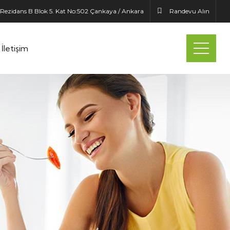
 Rezidans B Blok 5. Kat No:502 Çankaya / Ankara
Randevu Alın
İletişim