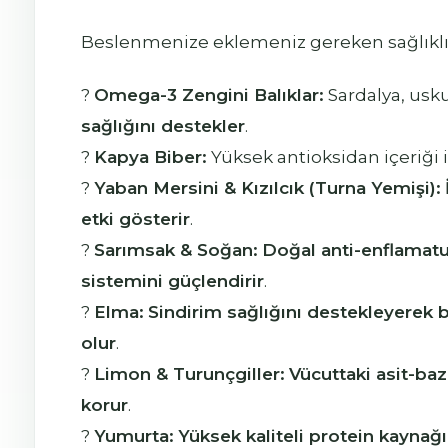
Beslenmenize eklemeniz gereken sağlıklı 
?
Omega-3 Zengini Balıklar:
Sardalya, usku
sağlığını destekler
.
?
Kapya Biber:
Yüksek antioksidan içeriği 
?
Yaban Mersini & Kızılcık (Turna Yemişi):
etki gösterir
.
?
Sarımsak & Soğan:
Doğal anti-enflamatua
sistemini güçlendirir
.
?
Elma:
Sindirim sağlığını destekleyerek
olur
.
?
Limon & Turunçgiller:
Vücuttaki asit-ba
korur
.
?
Yumurta:
Yüksek kaliteli protein kaynağı